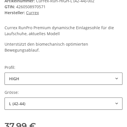
Artikelnummer:
Currex-Run-HIGH-L (42-44)-002
GTIN:
4260508970571
Hersteller:
Currex
Currex RunPro Premium dynamische Einlagesohle für die
Laufschuhe, aktuelles Modell
Unterstützt den biomechanisch optimierten
Bewegungsablauf.
Profil:
HIGH
Grösse:
L (42-44)
37,99 €