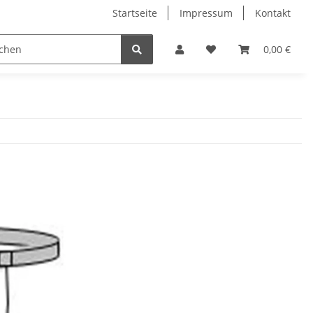
Startseite
Impressum
Kontakt
 Bikes
Sale 50%
Bücher
Damen
0,00 €
Marken T