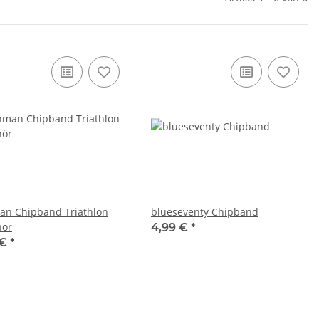
 Chipband Triathlon
blueseventy Chipband
hör
4,99 €
*
 €
*