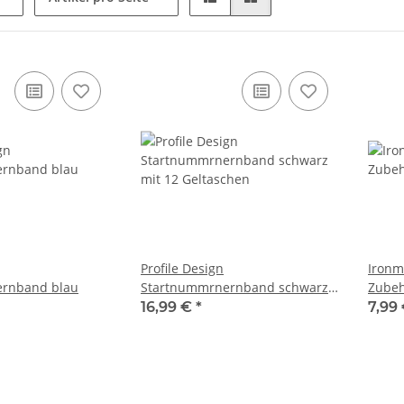
Profile Design
Ironman
rnband blau
Startnummrnernband schwarz
Zube
mit 12 Geltaschen
16,99 €
*
7,99