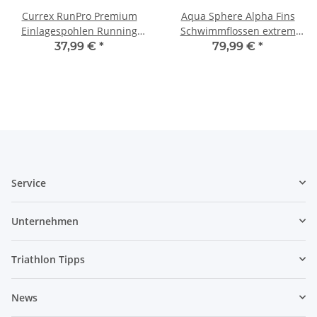
Currex RunPro Premium
Aqua Sphere Alpha Fins
Einlagespohlen Running
Schwimmflossen extrem
HIGH M (39,5-41,5)
leicht L
37,99 €
*
79,99 €
*
Service
Unternehmen
Triathlon Tipps
News