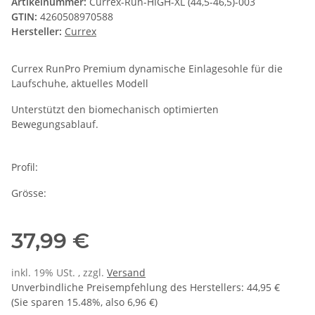
Artikelnummer:
Currex-Run-HIGH-XL (44,5-46,5)-003
GTIN:
4260508970588
Hersteller:
Currex
Currex RunPro Premium dynamische Einlagesohle für die
Laufschuhe, aktuelles Modell
Unterstützt den biomechanisch optimierten
Bewegungsablauf.
Profil:
Grösse:
37,99 €
inkl. 19% USt. , zzgl.
Versand
Unverbindliche Preisempfehlung des Herstellers
:
44,95 €
(Sie sparen
15.48%
, also
6,96 €
)