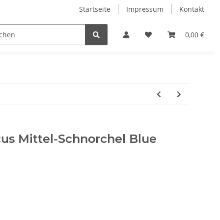
Startseite
Impressum
Kontakt
ICG Indoor Bikes
Sale 50%
Bücher
Damen
0,00 €
us Mittel-Schnorchel Blue