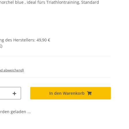
orchel blue , ideal fürs Triathlontraining, Standard
g des Herstellers
:
49,90 €
€
)
nd abweichend)
In den Warenkorb
den geladen ...