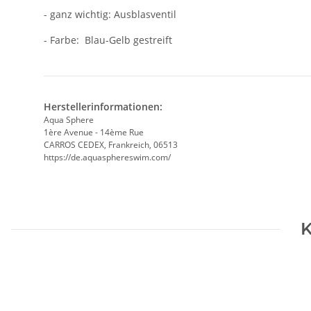
- ganz wichtig: Ausblasventil
- Farbe: Blau-Gelb gestreift
Herstellerinformationen:
Aqua Sphere
1ère Avenue - 14ème Rue
CARROS CEDEX, Frankreich, 06513
https://de.aquasphereswim.com/
K