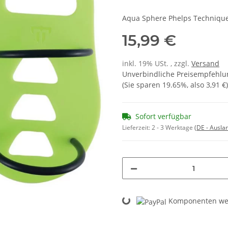
Aqua Sphere Phelps Techniqu
15,99 €
inkl. 19% USt. , zzgl.
Versand
Unverbindliche Preisempfehlun
(Sie sparen
19.65%
, also
3,91 €
)
Sofort verfügbar
Lieferzeit:
2 - 3 Werktage
(DE - Ausla
Loading...
Komponenten wer