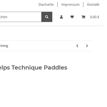
Startseite
Impressum
Kontakt
 Bikes
Sale 50%
Bücher
Damen
0,00 €
Marken T
aining
lps Technique Paddles