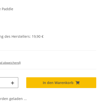
e Paddle
g des Herstellers
:
19,90 €
nd abweichend)
In den Warenkorb
den geladen ...