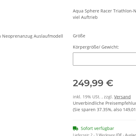
Aqua Sphere Racer Triathlon-N
viel Auftrieb
Größe
Körpergröße/ Gewicht:
Körpergröße/ Gewicht:
249,99 €
inkl. 19% USt. , zzgl.
Versand
Unverbindliche Preisempfehlun
(Sie sparen
37.35%
, also
149,01
Sofort verfügbar
Lieferzeit:
2 - 3 Werktage
(DE - Ausla