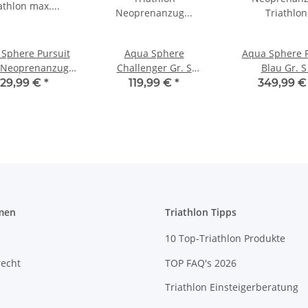
Sphere Pursuit
Aqua Sphere
Aqua Sphere 
S Neoprenanzug
Challenger Gr. S
Blau Gr. S ,
lon max. Auftrieb
Triathlon
Neoprenan
129,99 €
*
119,99 €
*
349,99 
Neoprenanzug
Triathlon
Auslaufmodell
men
Triathlon Tipps
10 Top-Triathlon Produkte
recht
TOP FAQ's 2026
Triathlon Einsteigerberatung