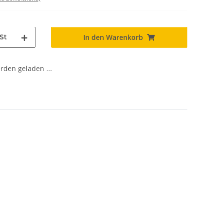
St
In den Warenkorb
den geladen ...