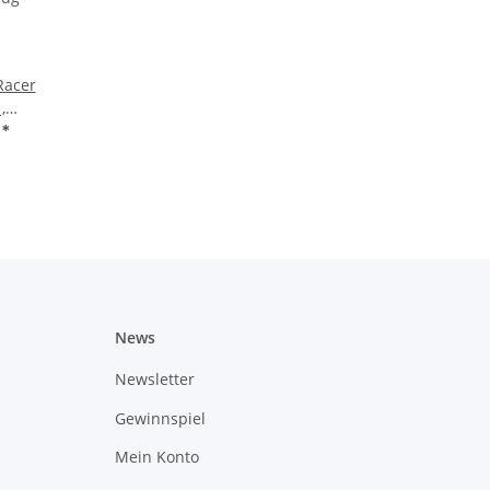
Racer
zug
€
*
News
Newsletter
Gewinnspiel
Mein Konto