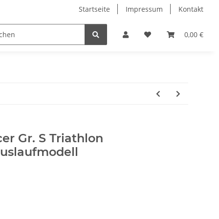
Startseite
Impressum
Kontakt
ICG Indoor Bikes
Sale 50%
Bücher
Damen
0,00 €
r Gr. S Triathlon
uslaufmodell