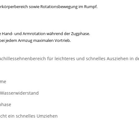
erkörperbereich sowie Rotationsbewegung im Rumpf.
te Hand- und Armrotation während der Zugphase.
bei jedem Armzug maximalen Vortrieb.
Achillessehnenbereich für leichteres und schnelles Ausziehen in 
rme
n Wasserwiderstand
phase
icht ein schnelles Umziehen