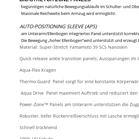
begünstigen natürliche Bewegungsabläufe im Schulter- und Ob
Maximale Reichweite beim Armzug wird ermöglicht.
AUTO-POSITIONING SLEEVE (APS)
am Unterarm/Ellenbogen integriertes Panel unterstützt korrek
Die Bewegung „hoher Ellenbogen“wird unterstützt und erzeugt 
Material: Super-Stretch Yamamoto 39 SCS Nanoskin
Quick release ankle transition panels: Aussparungen im 
Aqua-Flex Kragen
Thermo-Guard Panel sorgt für eine konstante Körperwä
Aqua Drive Panel maximiert Auftrieb und reduziert de
Power-Zone™ Panels am Unterarm unterstützen die Zug
Robuster, tiefer Rückenreißverschluss mit Lasche ermögl
Schnell trocknend
100% UV Schutz