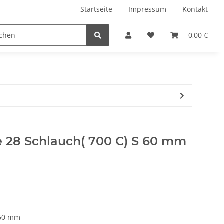
Startseite
Impressum
Kontakt
 Bikes
Sale 50%
Bücher
Damen
0,00 €
Marken T
e 28 Schlauch( 700 C) S 60 mm
 60 mm