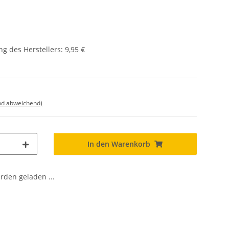
g des Herstellers
:
9,95 €
nd abweichend)
In den Warenkorb
den geladen ...