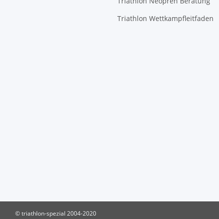
Triathlon Neopren Beratung
Triathlon Wettkampfleitfaden
© triathlon-spezial 2004-2020