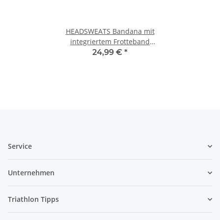
HEADSWEATS Bandana mit
integriertem Frotteband
Schwarz/weiss
24,99 €
*
Service
Unternehmen
Triathlon Tipps