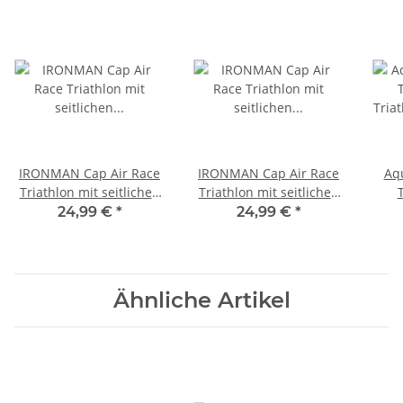
IRONMAN Cap Air Race
IRONMAN Cap Air Race
Aq
Triathlon mit seitlichen
Triathlon mit seitlichen
T
Belüftungszonen
Belüftungszonen Weiss
Tria
24,99 €
*
24,99 €
*
Schwarz
Ähnliche Artikel