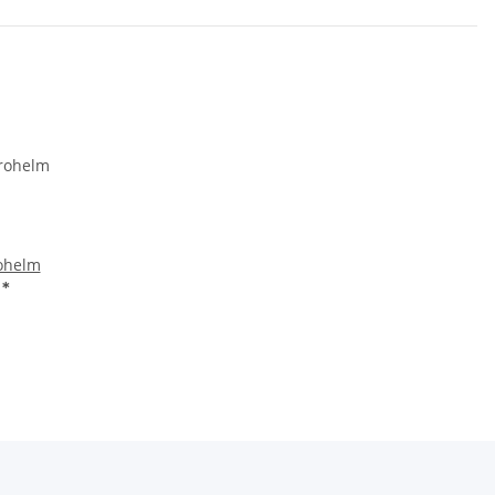
ohelm
€
*