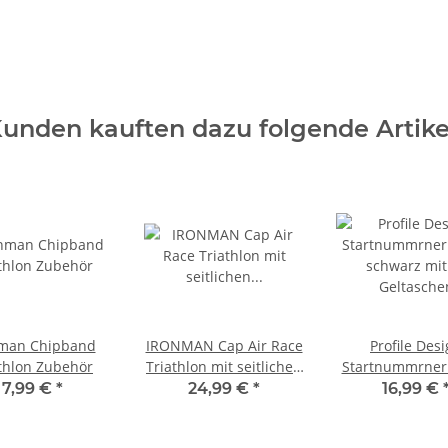
unden kauften dazu folgende Artike
nman Chipband
IRONMAN Cap Air Race
Profile Des
thlon Zubehör
Triathlon mit seitlichen
Startnummrne
Belüftungszonen Weiss
schwarz mit
7,99 €
*
24,99 €
*
16,99 €
Geltasche