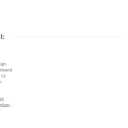
l:
ign
rnband
 12
*
n