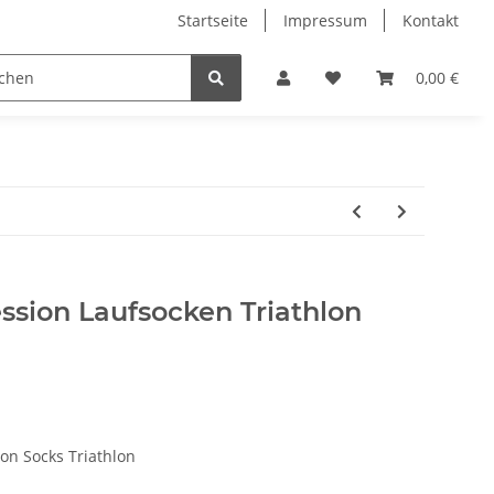
Startseite
Impressum
Kontakt
ICG Indoor Bikes
Sale 50%
Bücher
Damen
0,00 €
sion Laufsocken Triathlon
n Socks Triathlon