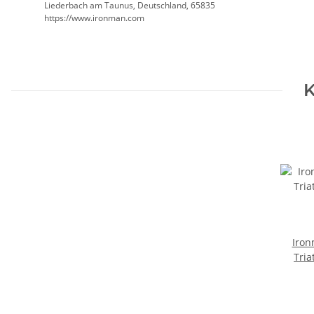
Liederbach am Taunus, Deutschland, 65835
https://www.ironman.com
K
Iro
Tria