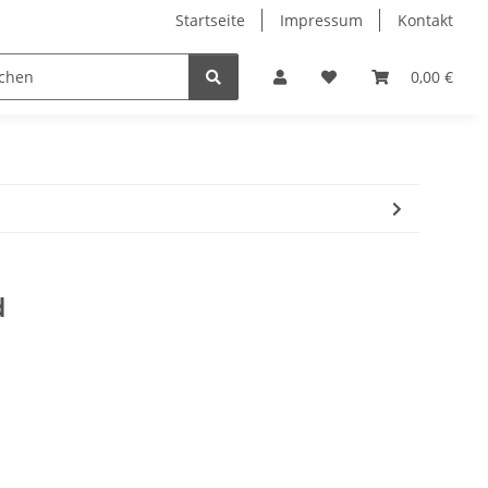
Startseite
Impressum
Kontakt
 Bikes
Sale 50%
Bücher
Damen
0,00 €
Marken T
d