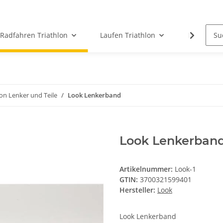
Radfahren Triathlon
Laufen Triathlon
ICG Indoor
lon Lenker und Teile
Look Lenkerband
Look Lenkerban
Artikelnummer:
Look-1
GTIN:
3700321599401
Hersteller:
Look
Look Lenkerband