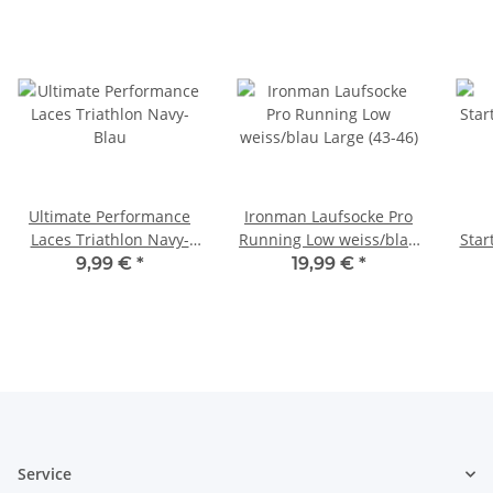
Ultimate Performance
Ironman Laufsocke Pro
Laces Triathlon Navy-
Running Low weiss/blau
Sta
Blau
Large (43-46)
9,99 €
*
19,99 €
*
Service