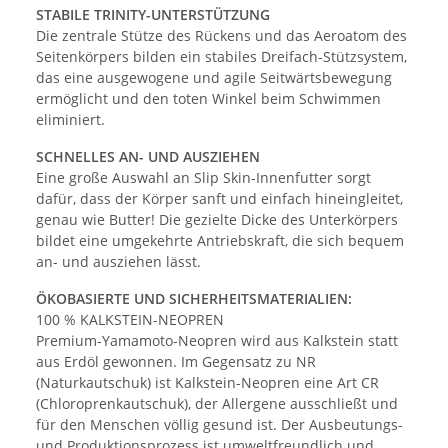
STABILE TRINITY-UNTERSTÜTZUNG
Die zentrale Stütze des Rückens und das Aeroatom des
Seitenkörpers bilden ein stabiles Dreifach-Stützsystem,
das eine ausgewogene und agile Seitwärtsbewegung
ermöglicht und den toten Winkel beim Schwimmen
eliminiert.
SCHNELLES AN- UND AUSZIEHEN
Eine große Auswahl an Slip Skin-Innenfutter sorgt
dafür, dass der Körper sanft und einfach hineingleitet,
genau wie Butter! Die gezielte Dicke des Unterkörpers
bildet eine umgekehrte Antriebskraft, die sich bequem
an- und ausziehen lässt.
ÖKOBASIERTE UND SICHERHEITSMATERIALIEN:
100 % KALKSTEIN-NEOPREN
Premium-Yamamoto-Neopren wird aus Kalkstein statt
aus Erdöl gewonnen. Im Gegensatz zu NR
(Naturkautschuk) ist Kalkstein-Neopren eine Art CR
(Chloroprenkautschuk), der Allergene ausschließt und
für den Menschen völlig gesund ist. Der Ausbeutungs-
und Produktionsprozess ist umweltfreundlich und