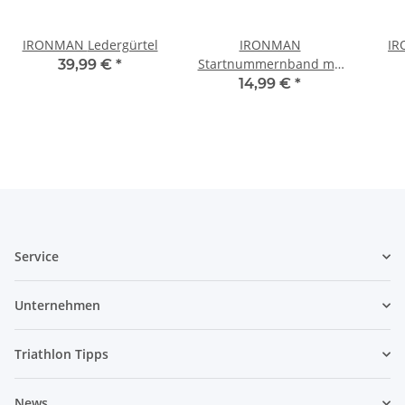
IRONMAN Ledergürtel
IRONMAN
IR
Startnummernband mit
39,99 €
*
6 Geltaschen
14,99 €
*
Service
Unternehmen
Triathlon Tipps
News